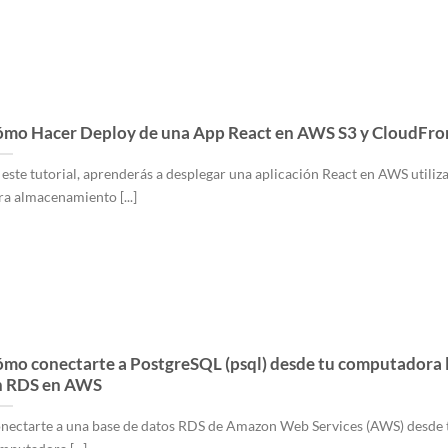
mo Hacer Deploy de una App React en AWS S3 y CloudFro
 este tutorial, aprenderás a desplegar una aplicación React en AWS utiliz
ra almacenamiento [...]
mo conectarte a PostgreSQL (psql) desde tu computadora l
n RDS en AWS
nectarte a una base de datos RDS de Amazon Web Services (AWS) desde 