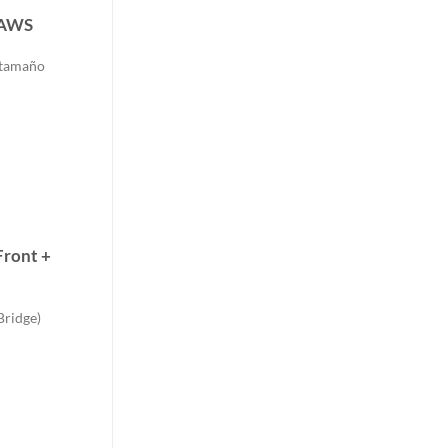
 AWS
 tamaño
Front +
Bridge)