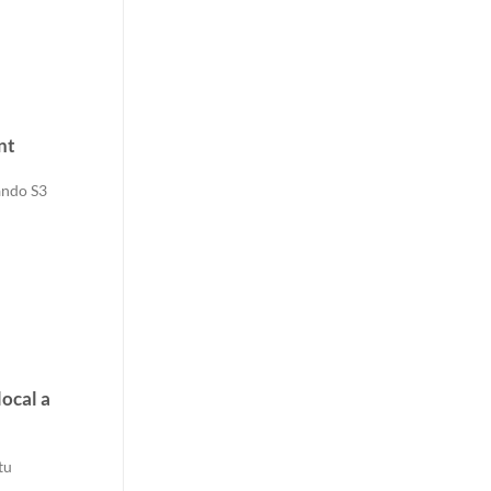
nt
ando S3
ocal a
tu