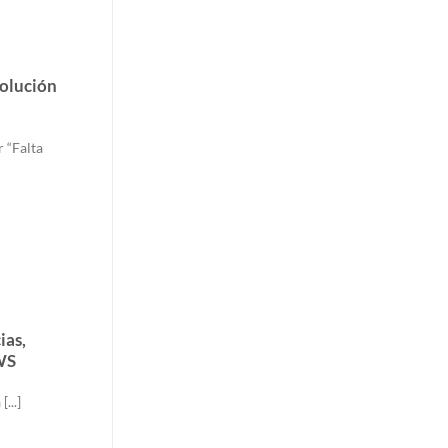
solución
 “Falta
ias,
AWS
...]