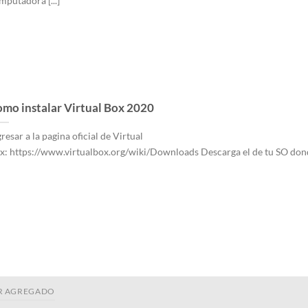
mputadora [...]
mo instalar Virtual Box 2020
resar a la pagina oficial de Virtual
x: https://www.virtualbox.org/wiki/Downloads Descarga el de tu SO don
R AGREGADO