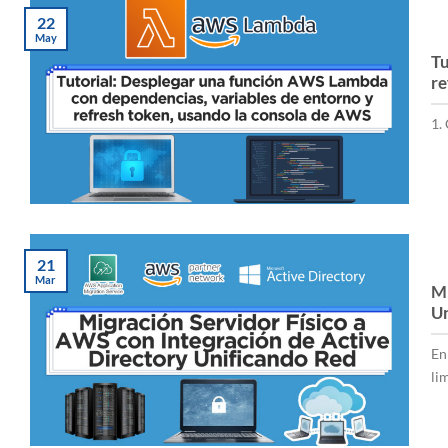
22
May
Tu
re
1.
21
Mar
Mi
Un
En
lim