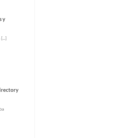
s y
...]
irectory
ba