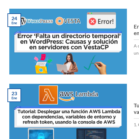
24
Ene
Er
en
A 
un 
23
Ene
Tu
va
1.