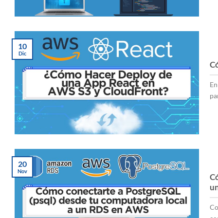
10
Dic
Có
En
pa
20
Nov
Có
u
Co