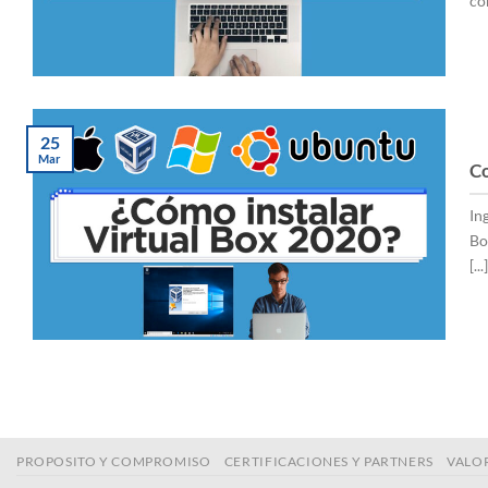
co
25
Mar
Co
Ing
Bo
[...]
PROPOSITO Y COMPROMISO
CERTIFICACIONES Y PARTNERS
VALO