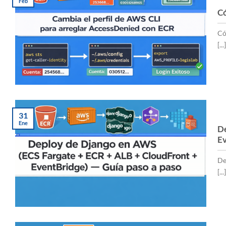
Feb
Có
Có
[...]
31
Ene
De
Ev
De
[...]