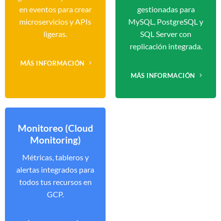
en eventos para crear
gestionadas para
microservicios y APIs
MySQL, PostgreSQL y
ligeras.
SQL Server con
replicación integrada.
MÁS INFORMACIÓN
MÁS INFORMACIÓN
Monitoreo (Cloud
Monitoring)
Métricas, tableros y
alertas integrados para
todos tus recursos en
GCP.