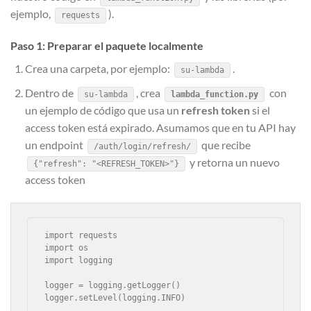
ejemplo,
).
requests
Paso 1: Preparar el paquete localmente
Crea una carpeta, por ejemplo:
.
su-lambda
Dentro de
, crea
con
su-lambda
lambda_function.py
un ejemplo de código que usa un
refresh token
si el
access token está expirado. Asumamos que en tu API hay
un endpoint
que recibe
/auth/login/refresh/
y retorna un nuevo
{"refresh": "<REFRESH_TOKEN>"}
access token
import requests

import os

import logging

logger = logging.getLogger()

logger.setLevel(logging.INFO)
