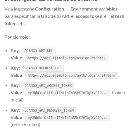
Ve a la pestaña
Configuration
→
Environment variables
para especificar la
URL
de tu API, el
access token
, el
refresh
token
, etc.
Por ejemplo:
Key
:
DJANGO_API_URL
Value
:
https://api.ejemplo.com/assign-badges/
Key
:
DJANGO_REFRESH_URL
Value
:
https://api.ejemplo.com/auth/login/refresh/
Key
:
DJANGO_API_ACCESS_TOKEN
Value
:
(token
eyJhbGciOiJIUzI1NiIsInR5cCI6IkpXVCJ9...
inicial)
Key
:
DJANGO_API_REFRESH_TOKEN
Value
:
eyJhbGciOiJIUzI1NiIsInR5cCI6IkpXVCJ9...
(refresh token)