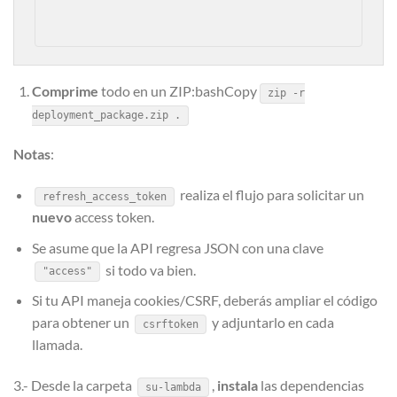
Comprime
todo en un ZIP:bashCopy
zip -r
deployment_package.zip .
Notas
:
realiza el flujo para solicitar un
refresh_access_token
nuevo
access token.
Se asume que la API regresa JSON con una clave
si todo va bien.
"access"
Si tu API maneja cookies/CSRF, deberás ampliar el código
para obtener un
y adjuntarlo en cada
csrftoken
llamada.
3.- Desde la carpeta
,
instala
las dependencias
su-lambda