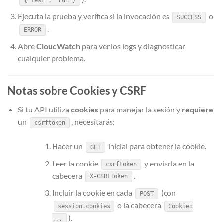
{"test": "run"}
Ejecuta la prueba y verifica si la invocación es
o
SUCCESS
.
ERROR
Abre
CloudWatch
para ver los logs y diagnosticar
cualquier problema.
Notas sobre Cookies y CSRF
Si tu API utiliza
cookies
para manejar la sesión y
requiere
un
, necesitarás:
csrftoken
Hacer un
inicial para obtener la cookie.
GET
Leer la cookie
y enviarla en la
csrftoken
cabecera
.
X-CSRFToken
Incluir la cookie en cada
(con
POST
o la cabecera
session.cookies
Cookie:
).
...