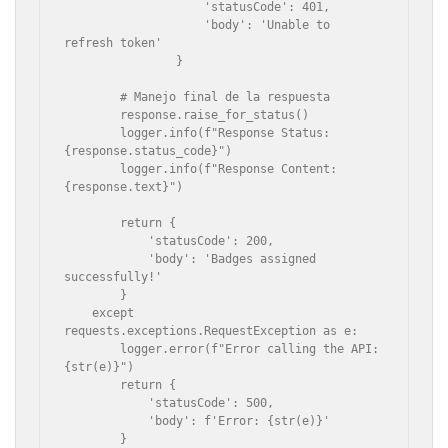
                    'statusCode': 401,

                    'body': 'Unable to 
refresh token'

                }

        # Manejo final de la respuesta

        response.raise_for_status()

        logger.info(f"Response Status: 
{response.status_code}")

        logger.info(f"Response Content: 
{response.text}")

        return {

            'statusCode': 200,

            'body': 'Badges assigned 
successfully!'

        }

    except 
requests.exceptions.RequestException as e:

        logger.error(f"Error calling the API: 
{str(e)}")

        return {

            'statusCode': 500,

            'body': f'Error: {str(e)}'

        }
