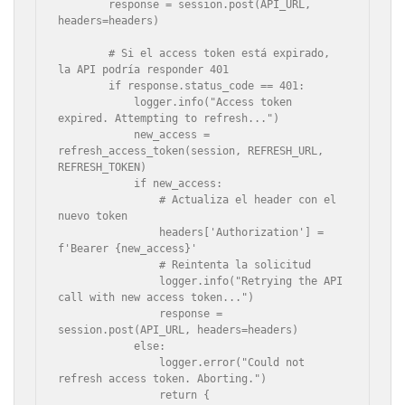
        response = session.post(API_URL, 
headers=headers)

        # Si el access token está expirado, 
la API podría responder 401

        if response.status_code == 401:

            logger.info("Access token 
expired. Attempting to refresh...")

            new_access = 
refresh_access_token(session, REFRESH_URL, 
REFRESH_TOKEN)

            if new_access:

                # Actualiza el header con el 
nuevo token

                headers['Authorization'] = 
f'Bearer {new_access}'

                # Reintenta la solicitud

                logger.info("Retrying the API 
call with new access token...")

                response = 
session.post(API_URL, headers=headers)

            else:

                logger.error("Could not 
refresh access token. Aborting.")

                return {
