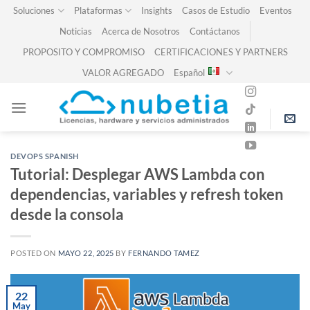
Skip
Soluciones
Plataformas
Insights
Casos de Estudio
Eventos
to
Noticias
Acerca de Nosotros
Contáctanos
content
PROPOSITO Y COMPROMISO
CERTIFICACIONES Y PARTNERS
VALOR AGREGADO
Español
DEVOPS SPANISH
Tutorial: Desplegar AWS Lambda con
dependencias, variables y refresh token
desde la consola
POSTED ON
MAYO 22, 2025
BY
FERNANDO TAMEZ
22
May