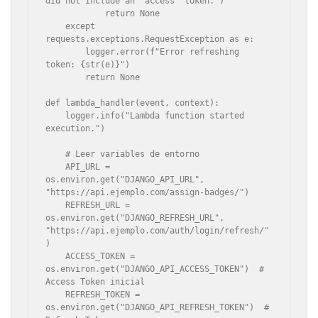
did not include an 'access' token.")

            return None

    except 
requests.exceptions.RequestException as e:

        logger.error(f"Error refreshing 
token: {str(e)}")

        return None

def lambda_handler(event, context):

    logger.info("Lambda function started 
execution.")

    # Leer variables de entorno

    API_URL = 
os.environ.get("DJANGO_API_URL", 
"https://api.ejemplo.com/assign-badges/")

    REFRESH_URL = 
os.environ.get("DJANGO_REFRESH_URL", 
"https://api.ejemplo.com/auth/login/refresh/"
)

    ACCESS_TOKEN = 
os.environ.get("DJANGO_API_ACCESS_TOKEN")  # 
Access Token inicial

    REFRESH_TOKEN = 
os.environ.get("DJANGO_API_REFRESH_TOKEN")  # 