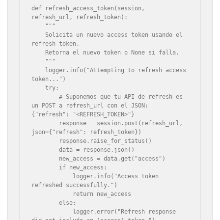
def refresh_access_token(session, 
refresh_url, refresh_token):

    """

    Solicita un nuevo access token usando el 
refresh token.

    Retorna el nuevo token o None si falla.

    """

    logger.info("Attempting to refresh access 
token...")

    try:

        # Suponemos que tu API de refresh es 
un POST a refresh_url con el JSON: 
{"refresh": "<REFRESH_TOKEN>"}

        response = session.post(refresh_url, 
json={"refresh": refresh_token})

        response.raise_for_status()

        data = response.json()

        new_access = data.get("access")

        if new_access:

            logger.info("Access token 
refreshed successfully.")

            return new_access

        else:

            logger.error("Refresh response 