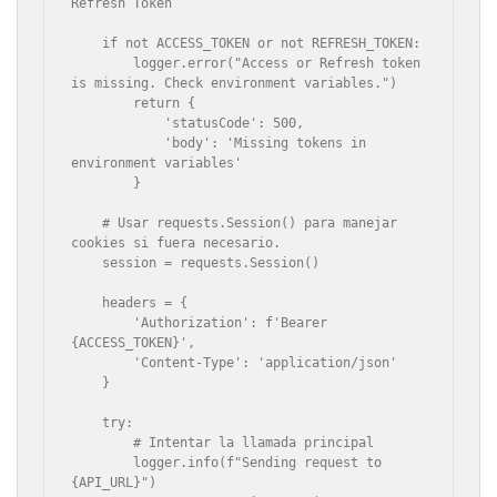
Refresh Token

    if not ACCESS_TOKEN or not REFRESH_TOKEN:

        logger.error("Access or Refresh token 
is missing. Check environment variables.")

        return {

            'statusCode': 500,

            'body': 'Missing tokens in 
environment variables'

        }

    # Usar requests.Session() para manejar 
cookies si fuera necesario.

    session = requests.Session()

    headers = {

        'Authorization': f'Bearer 
{ACCESS_TOKEN}',

        'Content-Type': 'application/json'

    }

    try:

        # Intentar la llamada principal

        logger.info(f"Sending request to 
{API_URL}")
