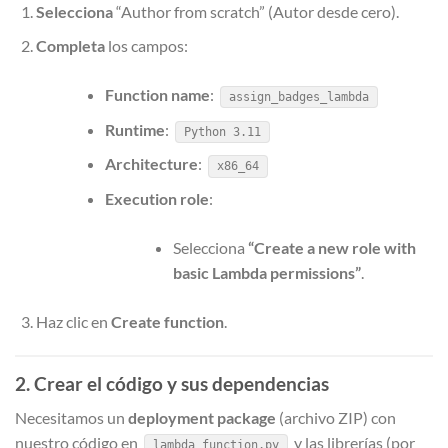
Selecciona
“Author from scratch” (Autor desde cero).
Completa
los campos:
Function name
:
assign_badges_lambda
Runtime
:
Python 3.11
Architecture
:
x86_64
Execution role
:
Selecciona
“Create a new role with
basic Lambda permissions”
.
Haz clic en
Create function
.
2. Crear el código y sus dependencias
Necesitamos un
deployment package
(archivo ZIP) con
nuestro código en
y las librerías (por
lambda_function.py