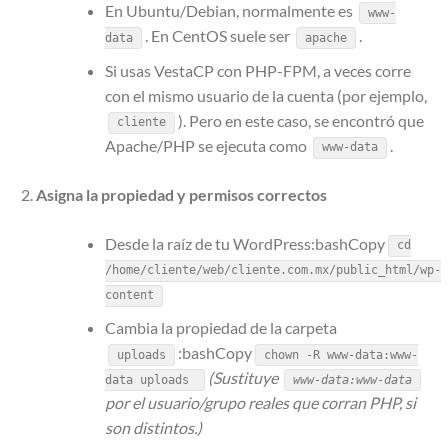
En Ubuntu/Debian, normalmente es
www-
. En CentOS suele ser
.
data
apache
Si usas VestaCP con PHP-FPM, a veces corre
con el mismo usuario de la cuenta (por ejemplo,
). Pero en este caso, se encontró que
cliente
Apache/PHP se ejecuta como
.
www-data
Asigna la propiedad y permisos correctos
Desde la raíz de tu WordPress:bashCopy
cd
/home/cliente/web/cliente.com.mx/public_html/wp-
content
Cambia la propiedad de la carpeta
:bashCopy
uploads
chown -R www-data:www-
(Sustituye
data uploads
www-data:www-data
por el usuario/grupo reales que corran PHP, si
son distintos.)