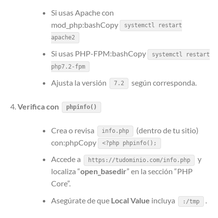
Si usas Apache con
mod_php:bashCopy
systemctl restart
apache2
Si usas PHP-FPM:bashCopy
systemctl restart
php7.2-fpm
Ajusta la versión
según corresponda.
7.2
Verifica con
phpinfo()
Crea o revisa
(dentro de tu sitio)
info.php
con:phpCopy
<?php phpinfo();
Accede a
y
https://tudominio.com/info.php
localiza “
open_basedir
” en la sección “PHP
Core”.
Asegúrate de que
Local Value
incluya
.
:/tmp