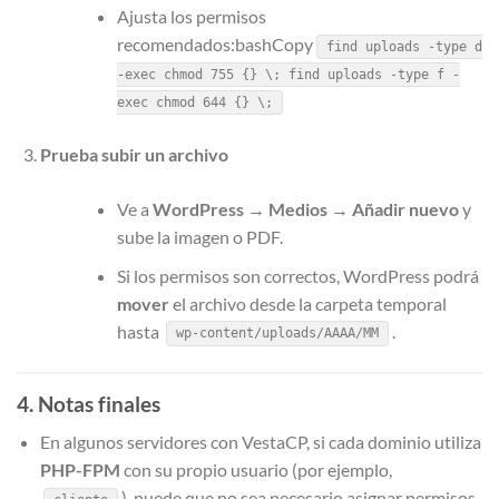
Ajusta los permisos
recomendados:bashCopy
find uploads -type d
-exec chmod 755 {} \; find uploads -type f -
exec chmod 644 {} \;
Prueba subir un archivo
Ve a
WordPress
→
Medios
→
Añadir nuevo
y
sube la imagen o PDF.
Si los permisos son correctos, WordPress podrá
mover
el archivo desde la carpeta temporal
hasta
.
wp-content/uploads/AAAA/MM
4. Notas finales
En algunos servidores con VestaCP, si cada dominio utiliza
PHP-FPM
con su propio usuario (por ejemplo,
), puede que no sea necesario asignar permisos