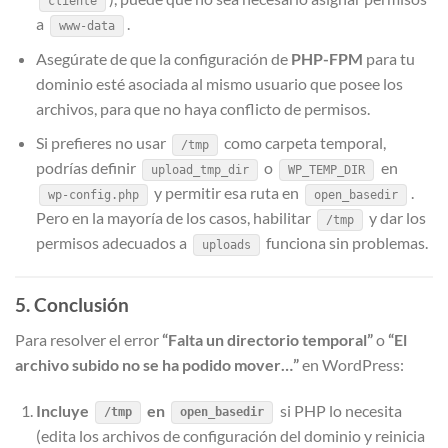
cliente
a
.
www-data
Asegúrate de que la configuración de
PHP-FPM
para tu
dominio esté asociada al mismo usuario que posee los
archivos, para que no haya conflicto de permisos.
Si prefieres no usar
como carpeta temporal,
/tmp
podrías definir
o
en
upload_tmp_dir
WP_TEMP_DIR
y permitir esa ruta en
.
wp-config.php
open_basedir
Pero en la mayoría de los casos, habilitar
y dar los
/tmp
permisos adecuados a
funciona sin problemas.
uploads
5. Conclusión
Para resolver el error
“Falta un directorio temporal”
o
“El
archivo subido no se ha podido mover…”
en WordPress:
Incluye
en
si PHP lo necesita
/tmp
open_basedir
(edita los archivos de configuración del dominio y reinicia