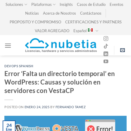
Skip
Soluciones
Plataformas
Insights
Casos de Estudio
Eventos
to
Noticias
Acerca de Nosotros
Contáctanos
content
PROPOSITO Y COMPROMISO
CERTIFICACIONES Y PARTNERS
VALOR AGREGADO
Español
DEVOPS SPANISH
Error ‘Falta un directorio temporal’ en
WordPress: Causas y solución en
servidores con VestaCP
POSTED ON
ENERO 24, 2025
BY
FERNANDO TAMEZ
24
Ene