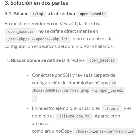
3. Solución en dos partes
3.1. Añadir
a la directiva
:/tmp
open_basedir
En muchos servidores con VestaCP, la directiva
no
se define directamente en
open_basedir
, sino en archivos de
/etc/php/7.x/apache2/php.ini
configuración específicos del dominio. Para hallarlos:
Buscar dónde se define
la directiva
open_basedir
Conéctate por SSH y revisa la carpeta de
configuración del dominio:bashCopy
cd
/home/USUARIO/conf/web grep -Ri open_basedir
.
En nuestro ejemplo, el usuario es
y el
cliente
dominio es
. Aparecieron
cliente.com.mx
archivos
como:arduinoCopy
/home/cliente/conf/web/clien