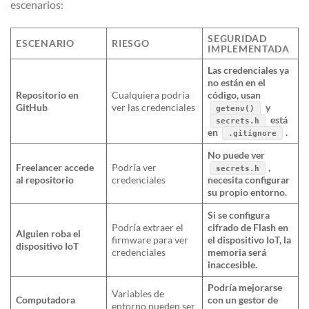
escenarios:
SEGURIDAD
ESCENARIO
RIESGO
IMPLEMENTADA
Las credenciales ya
no están en el
Repositorio en
Cualquiera podría
código, usan
GitHub
ver las credenciales
y
getenv()
está
secrets.h
en
.
.gitignore
No puede ver
Freelancer accede
Podría ver
,
secrets.h
al repositorio
credenciales
necesita configurar
su propio entorno.
Si se configura
Podría extraer el
cifrado de Flash en
Alguien roba el
firmware para ver
el dispositivo IoT, la
dispositivo IoT
credenciales
memoria será
inaccesible.
Podría mejorarse
Variables de
Computadora
con un gestor de
entorno pueden ser