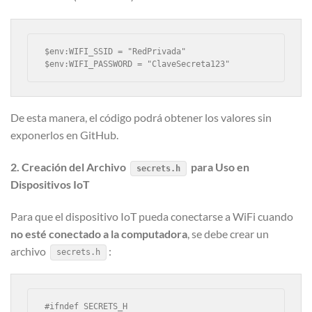
$env:WIFI_SSID = "RedPrivada"
$env:WIFI_PASSWORD = "ClaveSecreta123"
De esta manera, el código podrá obtener los valores sin
exponerlos en GitHub.
2. Creación del Archivo
para Uso en
secrets.h
Dispositivos IoT
Para que el dispositivo IoT pueda conectarse a WiFi cuando
no esté conectado a la computadora
, se debe crear un
archivo
:
secrets.h
#ifndef SECRETS_H
