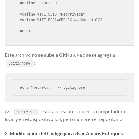
#define SECRETS_H

#define WIFI_SSID "RedPrivada"

#define WIFI_PASSWORD "ClaveSecreta123"

#endif
Este archivo
no se sube a GitHub
, ya que se agrega a
:
.gitignore
echo "secrets.h" >> .gitignore
Así,
estará presente solo en la computadora
secrets.h
local y en el dispositivo IoT, pero nunca en el repositorio.
3. Modificación del Código para Usar Ambos Enfoques