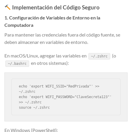
Implementación del Código Seguro
1. Configuración de Variables de Entorno en la
Computadora
Para mantener las credenciales fuera del código fuente, se
deben almacenar en variables de entorno.
En macOS/Linux, agregar las variables en
(o
~/.zshrc
en otros sistemas):
~/.bashrc
echo 'export WIFI_SSID="RedPrivada"' >> 
~/.zshrc
echo 'export WIFI_PASSWORD="ClaveSecreta123"' 
>> ~/.zshrc
source ~/.zshrc
En Windows (PowerShell):