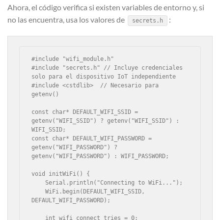
Ahora, el código verifica si existen variables de entorno y, si
no las encuentra, usa los valores de
:
secrets.h
#include "wifi_module.h"

#include "secrets.h" // Incluye credenciales 
solo para el dispositivo IoT independiente

#include <cstdlib>  // Necesario para 
getenv()

const char* DEFAULT_WIFI_SSID = 
getenv("WIFI_SSID") ? getenv("WIFI_SSID") : 
WIFI_SSID;

const char* DEFAULT_WIFI_PASSWORD = 
getenv("WIFI_PASSWORD") ? 
getenv("WIFI_PASSWORD") : WIFI_PASSWORD;

void initWiFi() {

    Serial.println("Connecting to WiFi...");

    WiFi.begin(DEFAULT_WIFI_SSID, 
DEFAULT_WIFI_PASSWORD);

    int wifi_connect_tries = 0;
