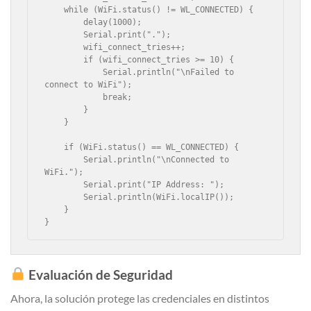
    while (WiFi.status() != WL_CONNECTED) {

        delay(1000);

        Serial.print(".");

        wifi_connect_tries++;

        if (wifi_connect_tries >= 10) {

            Serial.println("\nFailed to 
connect to WiFi");

            break;

        }

    }

    if (WiFi.status() == WL_CONNECTED) {

        Serial.println("\nConnected to 
WiFi.");

        Serial.print("IP Address: ");

        Serial.println(WiFi.localIP());

    }

}
Evaluación de Seguridad
Ahora, la solución protege las credenciales en distintos