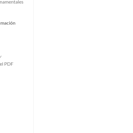
rnamentales
rmación
y
 el PDF