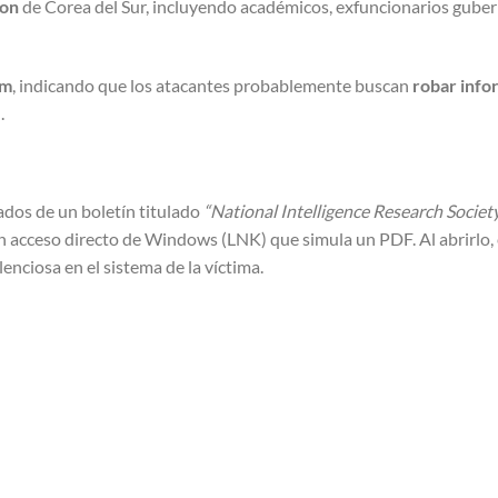
ion
de Corea del Sur, incluyendo académicos, exfuncionarios gube
om
, indicando que los atacantes probablemente buscan
robar info
e
.
ados de un boletín titulado
“National Intelligence Research Societ
 un acceso directo de Windows (LNK) que simula un PDF. Al abrirlo,
lenciosa en el sistema de la víctima.