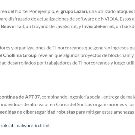
ea del Norte. Por ejemplo, el
grupo Lazarus
ha utilizado ataques 
lware disfrazado de actualizaciones de software de NVIDIA. Estos 
o
BeaverTail
, un troyano de JavaScript, y
InvisibleFerret
, un back
ores y organizaciones de TI norcoreanos que generan ingresos pa
el
Chollima Group
, revelan que algunos proyectos de blockchain y
d desarrollados por trabajadores de TI norcoreanos y luego util
n continua de APT37
, combinando ingeniería social, entrega de ma
 individuos de alto valor en Corea del Sur. Las organizaciones y los
 medidas de ciberseguridad robustas
para mitigar estas amenazas
-rokrat-malware-in.html