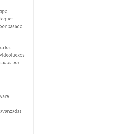
tipo
ataques
door basado
ra los
 videojuegos
izados por
lware
 avanzadas.