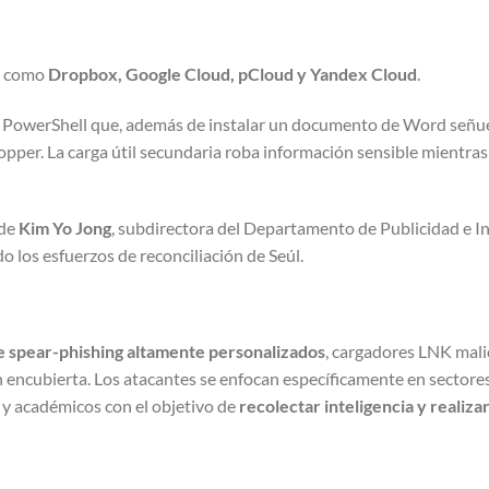
be como
Dropbox, Google Cloud, pCloud y Yandex Cloud
.
de PowerShell que, además de instalar un documento de Word señue
pper. La carga útil secundaria roba información sensible mientras 
 de
Kim Yo Jong
, subdirectora del Departamento de Publicidad e 
o los esfuerzos de reconciliación de Seúl.
e spear-phishing altamente personalizados
, cargadores LNK mali
ón encubierta. Los atacantes se enfocan específicamente en sectore
 y académicos con el objetivo de
recolectar inteligencia y realiza