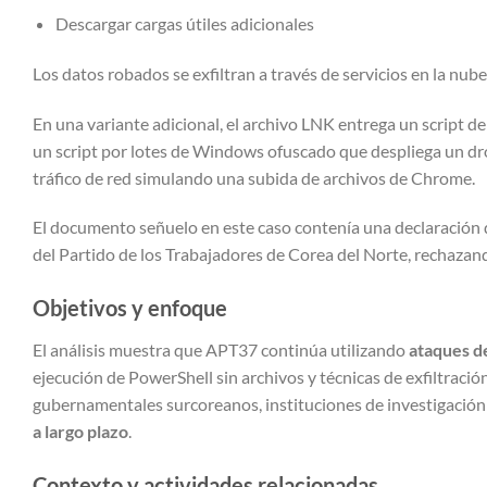
Descargar cargas útiles adicionales
Los datos robados se exfiltran a través de servicios en la nu
En una variante adicional, el archivo LNK entrega un script 
un script por lotes de Windows ofuscado que despliega un dro
tráfico de red simulando una subida de archivos de Chrome.
El documento señuelo en este caso contenía una declaración
del Partido de los Trabajadores de Corea del Norte, rechazand
Objetivos y enfoque
El análisis muestra que APT37 continúa utilizando
ataques d
ejecución de PowerShell sin archivos y técnicas de exfiltraci
gubernamentales surcoreanos, instituciones de investigación
a largo plazo
.
Contexto y actividades relacionadas