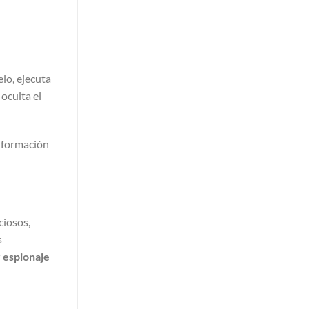
lo, ejecuta
oculta el
Información
ciosos,
s
r espionaje