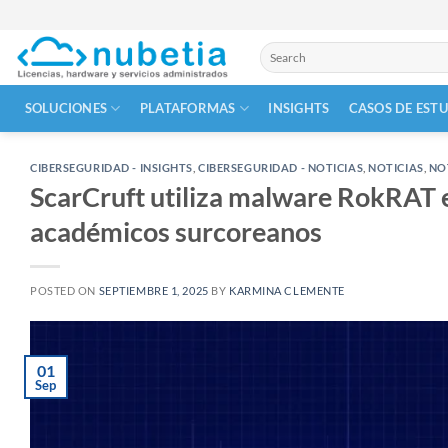
Skip
to
Buscar
content
por:
SOLUCIONES
PLATAFORMAS
INSIGHTS
CASOS DE EST
CIBERSEGURIDAD - INSIGHTS
,
CIBERSEGURIDAD - NOTICIAS
,
NOTICIAS
,
NOT
ScarCruft utiliza malware RokRAT 
académicos surcoreanos
POSTED ON
SEPTIEMBRE 1, 2025
BY
KARMINA CLEMENTE
01
Sep