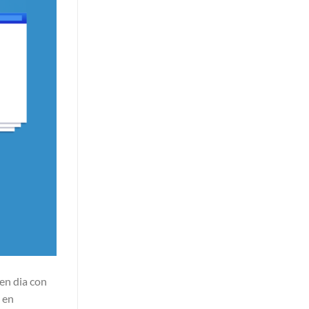
 en dia con
a en