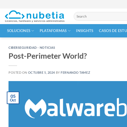
Skip
to
Buscar
content
por:
SOLUCIONES
PLATAFORMAS
INSIGHTS
CASOS DE EST
CIBERSEGURIDAD - NOTICIAS
Post-Perimeter World?
POSTED ON
OCTUBRE 5, 2024
BY
FERNANDO TAMEZ
05
Oct