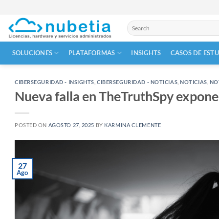
Skip
to
Buscar
content
por:
SOLUCIONES
PLATAFORMAS
INSIGHTS
CASOS DE EST
CIBERSEGURIDAD - INSIGHTS
,
CIBERSEGURIDAD - NOTICIAS
,
NOTICIAS
,
NOT
Nueva falla en TheTruthSpy expone
POSTED ON
AGOSTO 27, 2025
BY
KARMINA CLEMENTE
27
Ago