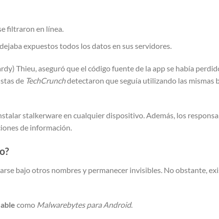
 filtraron en línea.
 dejaba expuestos todos los datos en sus servidores.
rdy) Thieu, aseguró que el código fuente de la app se había perdid
istas de
TechCrunch
detectaron que seguía utilizando las mismas b
nstalar stalkerware en cualquier dispositivo. Además, los responsa
aciones de información.
no?
ltarse bajo otros nombres y permanecer invisibles. No obstante, ex
iable
como
Malwarebytes para Android
.