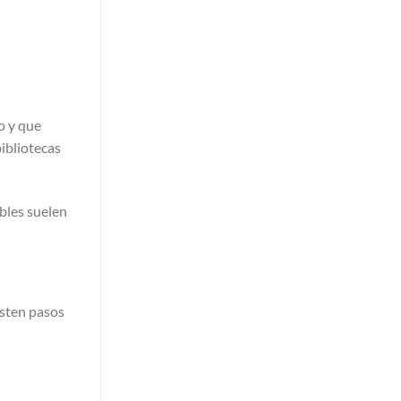
o y que
ibliotecas
bles suelen
isten pasos