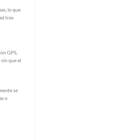
as, lo que
ad tras
ción GPS,
 sin que el
lmente se
as o