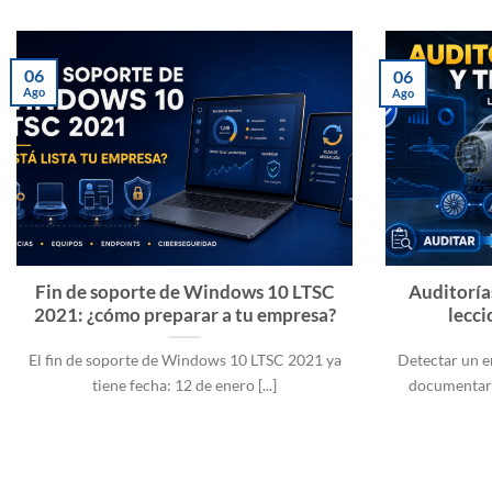
06
06
Ago
Ago
Fin de soporte de Windows 10 LTSC
Auditorías
2021: ¿cómo preparar a tu empresa?
lecci
El fin de soporte de Windows 10 LTSC 2021 ya
Detectar un e
tiene fecha: 12 de enero [...]
documentarlo