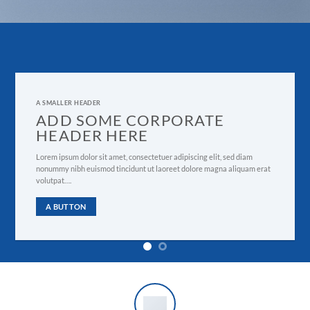
A SMALLER HEADER
ADD SOME CORPORATE
HEADER HERE
Lorem ipsum dolor sit amet, consectetuer adipiscing elit, sed diam
nonummy nibh euismod tincidunt ut laoreet dolore magna aliquam erat
volutpat….
A BUTTON