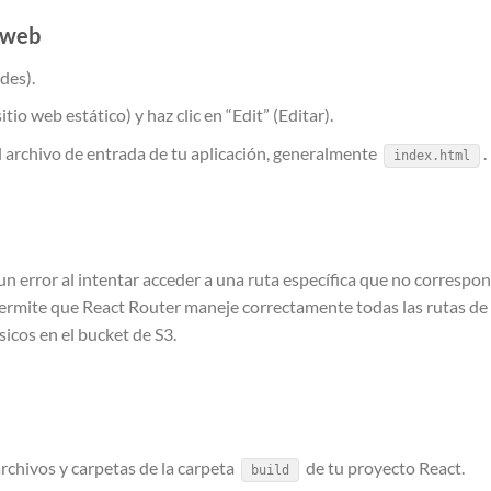
o web
des).
io web estático) y haz clic en “Edit” (Editar).
el archivo de entrada de tu aplicación, generalmente
.
index.html
n error al intentar acceder a una ruta específica que no correspo
permite que React Router maneje correctamente todas las rutas de 
sicos en el bucket de S3.
archivos y carpetas de la carpeta
de tu proyecto React.
build