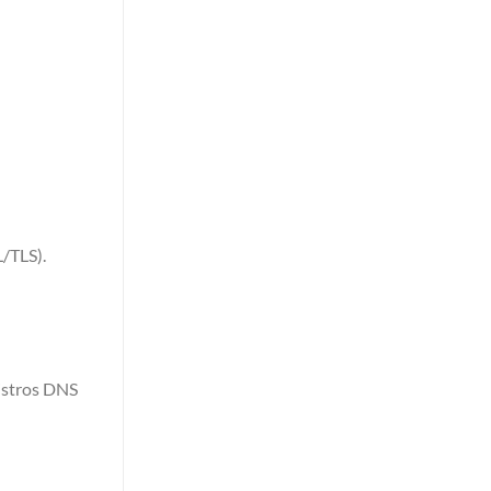
L/TLS).
gistros DNS