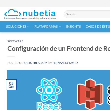
Skip
to
Buscar
content
por:
SOLUCIONES
PLATAFORMAS
INSIGHTS
CASOS DE EST
SOFTWARE
Configuración de un Frontend de R
POSTED ON
OCTUBRE 5, 2024
BY
FERNANDO TAMEZ
05
Oct