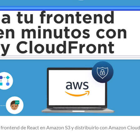
 tu frontend de React en Amazon S3 y distribuirlo con Amazon Clou