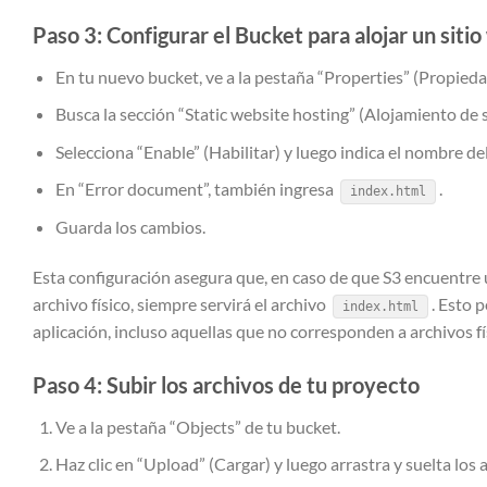
Paso 3: Configurar el Bucket para alojar un siti
En tu nuevo bucket, ve a la pestaña “Properties” (Propieda
Busca la sección “Static website hosting” (Alojamiento de sit
Selecciona “Enable” (Habilitar) y luego indica el nombre d
En “Error document”, también ingresa
.
index.html
Guarda los cambios.
Esta configuración asegura que, en caso de que S3 encuentre u
archivo físico, siempre servirá el archivo
. Esto 
index.html
aplicación, incluso aquellas que no corresponden a archivos fí
Paso 4: Subir los archivos de tu proyecto
Ve a la pestaña “Objects” de tu bucket.
Haz clic en “Upload” (Cargar) y luego arrastra y suelta los 