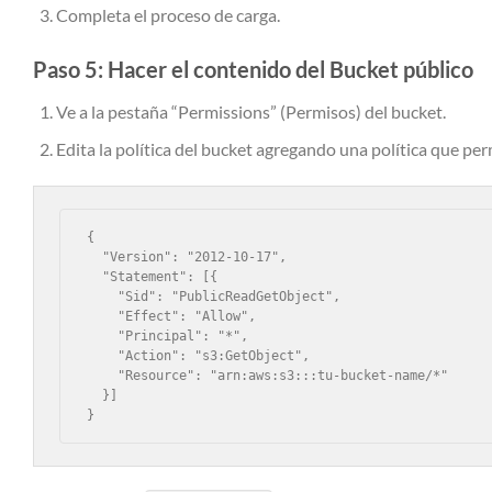
Completa el proceso de carga.
Paso 5: Hacer el contenido del Bucket público
Ve a la pestaña “Permissions” (Permisos) del bucket.
Edita la política del bucket agregando una política que perm
{

  "Version": "2012-10-17",

  "Statement": [{

    "Sid": "PublicReadGetObject",

    "Effect": "Allow",

    "Principal": "*",

    "Action": "s3:GetObject",

    "Resource": "arn:aws:s3:::tu-bucket-name/*"

  }]

}