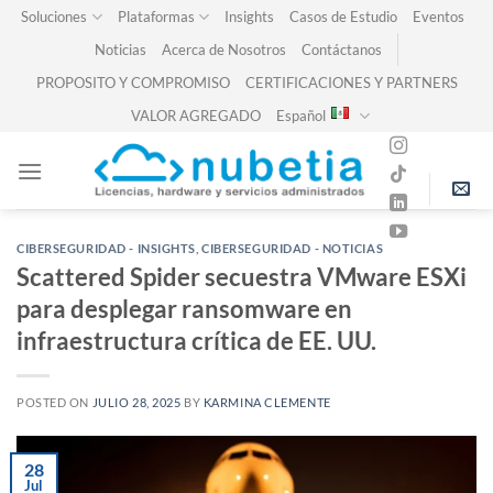
Skip
Soluciones
Plataformas
Insights
Casos de Estudio
Eventos
to
Noticias
Acerca de Nosotros
Contáctanos
content
PROPOSITO Y COMPROMISO
CERTIFICACIONES Y PARTNERS
VALOR AGREGADO
Español
CIBERSEGURIDAD - INSIGHTS
,
CIBERSEGURIDAD - NOTICIAS
Scattered Spider secuestra VMware ESXi
para desplegar ransomware en
infraestructura crítica de EE. UU.
POSTED ON
JULIO 28, 2025
BY
KARMINA CLEMENTE
28
Jul