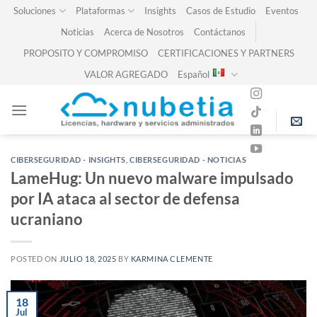
Skip
Soluciones
Plataformas
Insights
Casos de Estudio
Eventos
to
Noticias
Acerca de Nosotros
Contáctanos
content
PROPOSITO Y COMPROMISO
CERTIFICACIONES Y PARTNERS
VALOR AGREGADO
Español
CIBERSEGURIDAD - INSIGHTS
,
CIBERSEGURIDAD - NOTICIAS
LameHug: Un nuevo malware impulsado
por IA ataca al sector de defensa
ucraniano
POSTED ON
JULIO 18, 2025
BY
KARMINA CLEMENTE
18
Jul