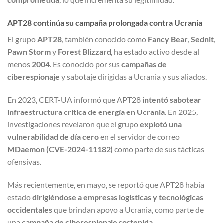
APT28 continúa su campaña prolongada contra Ucrania
El grupo
APT28
, también conocido como
Fancy Bear
,
Sednit
,
Pawn Storm
y
Forest Blizzard
, ha estado activo desde al
menos
2004
. Es conocido por sus
campañas de
ciberespionaje
y sabotaje dirigidas a Ucrania y sus aliados.
En 2023, CERT-UA informó que APT28
intentó sabotear
infraestructura crítica de energía en Ucrania
. En 2025,
investigaciones revelaron que el grupo
explotó una
vulnerabilidad de día cero
en el servidor de correo
MDaemon (CVE-2024-11182)
como parte de sus tácticas
ofensivas.
Más recientemente, en mayo, se reportó que APT28 había
estado
dirigiéndose a empresas logísticas y tecnológicas
occidentales
que brindan apoyo a Ucrania, como parte de
una
campaña de ciberespionaje sostenida
.