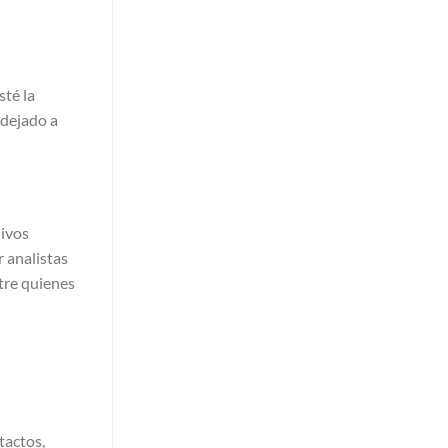
sté la
 dejado a
hivos
 analistas
tre quienes
tactos,