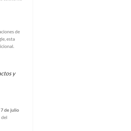
aciones de
le, esta
cional.
actos y
l
7 de julio
 del