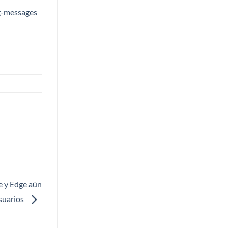
g-messages
e y Edge aún
usuarios