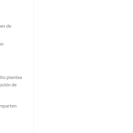
hes de
no
ito plantea
opción de
omparten