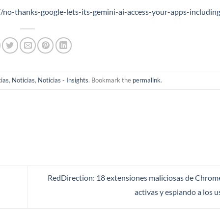
o-thanks-google-lets-its-gemini-ai-access-your-apps-includin
cias
,
Noticias
,
Noticias - Insights
. Bookmark the
permalink
.
RedDirection: 18 extensiones maliciosas de Chrom
activas y espiando a los 