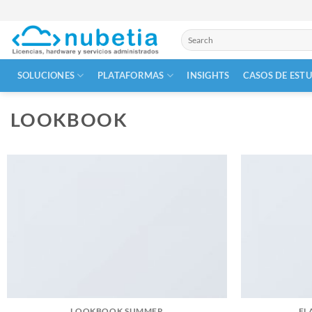
Skip
to
Buscar
content
por:
SOLUCIONES
PLATAFORMAS
INSIGHTS
CASOS DE EST
LOOKBOOK
LOOKBOOK SUMMER
FL