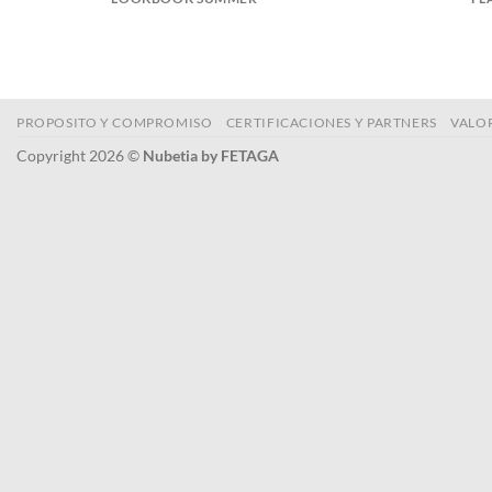
PROPOSITO Y COMPROMISO
CERTIFICACIONES Y PARTNERS
VALO
Copyright 2026 ©
Nubetia by FETAGA