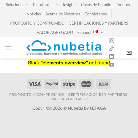
Skip
Soluciones
Plataformas
Insights
Casos de Estudio
Eventos
to
Noticias
Acerca de Nosotros
Contáctanos
content
PROPOSITO Y COMPROMISO
CERTIFICACIONES Y PARTNERS
VALOR AGREGADO
Español
Block
"elements-overview"
not found
PROPOSITO Y COMPROMISO
CERTIFICACIONES Y PARTNERS
VALOR AGREGADO
Copyright 2026 ©
Nubetia by FETAGA