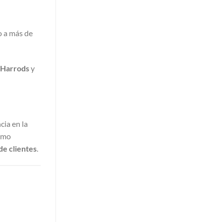
o a más de
Harrods
y
cia en la
como
de clientes
.