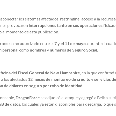
desconectar los sistemas afectados, restringir el acceso a la red, res
ciones provocaron
interrupciones tanto en sus operaciones física
o
al momento de esta publicación.
n acceso no autorizado entre el
7 y el 11 de mayo
, durante el cual 
n personal
como
nombres
y
números de Seguro Social
.
ficina del Fiscal General de New Hampshire
, en la que confirmó 
 a los afectados
12 meses de monitoreo de crédito y servicios d
ón de dólares en seguro por robo de identidad
.
ponsable,
DragonForce
se adjudicó el ataque y agregó a Belk a su
s
GB de datos
, los cuales ya están disponibles para descarga, lo que 