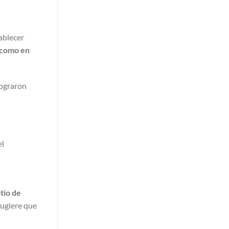
tablecer
s como en
lograron
el
e
itio de
sugiere que