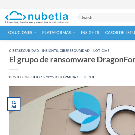
Skip
to
Buscar
content
por:
SOLUCIONES
PLATAFORMAS
INSIGHTS
CASOS DE EST
CIBERSEGURIDAD - INSIGHTS
,
CIBERSEGURIDAD - NOTICIAS
El grupo de ransomware DragonForce
POSTED ON
JULIO 15, 2025
BY
KARMINA CLEMENTE
15
Jul