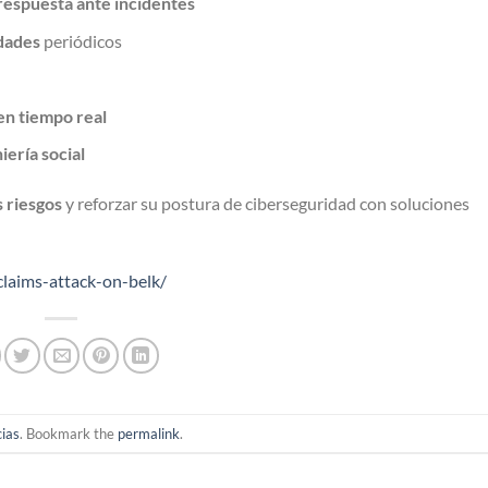
respuesta ante incidentes
idades
periódicos
en tiempo real
iería social
s riesgos
y reforzar su postura de ciberseguridad con soluciones
laims-attack-on-belk/
cias
. Bookmark the
permalink
.