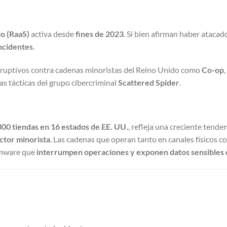
o (RaaS)
activa desde
fines de 2023
. Si bien afirman haber atacad
ncidentes
.
disruptivos contra cadenas minoristas del Reino Unido como
Co-op
,
s tácticas del grupo cibercriminal
Scattered Spider
.
300 tiendas en 16 estados de EE. UU.
, refleja una creciente tenden
ctor minorista
. Las cadenas que operan tanto en canales físicos 
somware que
interrumpen operaciones y exponen datos sensibles 