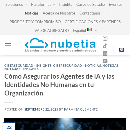
Skip
Soluciones
Plataformas
Insights
Casos de Estudio
Eventos
to
Noticias
Acerca de Nosotros
Contáctanos
content
PROPOSITO Y COMPROMISO
CERTIFICACIONES Y PARTNERS
VALOR AGREGADO
Español
CIBERSEGURIDAD - INSIGHTS
,
CIBERSEGURIDAD - NOTICIAS
,
NOTICIAS
,
NOTICIAS - INSIGHTS
Cómo Asegurar los Agentes de IA y las
Identidades No Humanas en tu
Organización
POSTED ON
SEPTIEMBRE 22, 2025
BY
KARMINA CLEMENTE
22