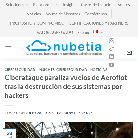
Skip
Soluciones
Plataformas
Insights
Casos de Estudio
Eventos
to
Noticias
Acerca de Nosotros
Contáctanos
content
PROPOSITO Y COMPROMISO
CERTIFICACIONES Y PARTNERS
VALOR AGREGADO
Español
CIBERSEGURIDAD - INSIGHTS
,
CIBERSEGURIDAD - NOTICIAS
Ciberataque paraliza vuelos de Aeroflot
tras la destrucción de sus sistemas por
hackers
POSTED ON
JULIO 28, 2025
BY
KARMINA CLEMENTE
28
Jul