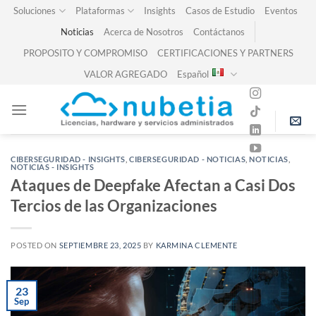
Skip
Soluciones
Plataformas
Insights
Casos de Estudio
Eventos
to
Noticias
Acerca de Nosotros
Contáctanos
content
PROPOSITO Y COMPROMISO
CERTIFICACIONES Y PARTNERS
VALOR AGREGADO
Español
CIBERSEGURIDAD - INSIGHTS
,
CIBERSEGURIDAD - NOTICIAS
,
NOTICIAS
,
NOTICIAS - INSIGHTS
Ataques de Deepfake Afectan a Casi Dos
Tercios de las Organizaciones
POSTED ON
SEPTIEMBRE 23, 2025
BY
KARMINA CLEMENTE
23
Sep