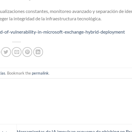
tualizaciones constantes, monitoreo avanzado y separación de ide
ger la integridad de la infraestructura tecnológica.
d-of-vulnerability-in-microsoft-exchange-hybrid-deployment
cias
. Bookmark the
permalink
.
Herramientas de IA impulsan esquema de phishing en Bra