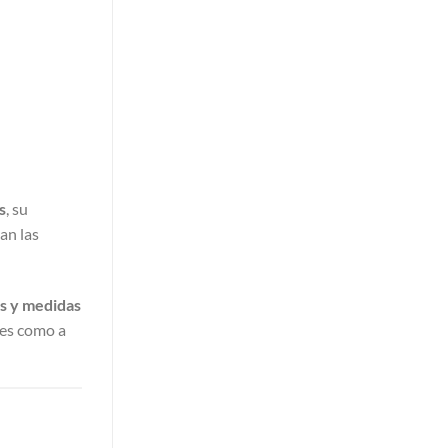
s
, su
can las
s y medidas
ales como a