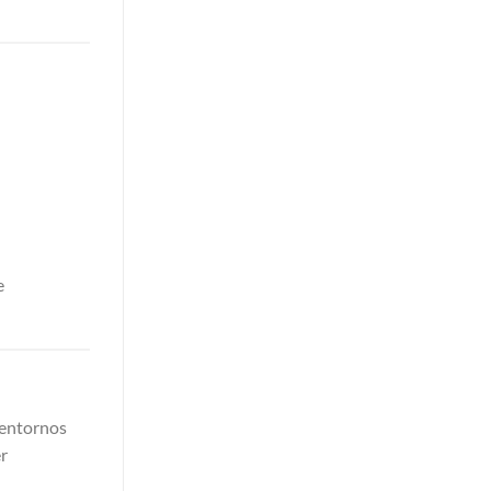
e
 entornos
r