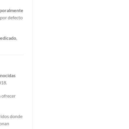
mporalmente
 por defecto
dedicado
,
onocidas
018.
 ofrecer
bridos donde
ionan