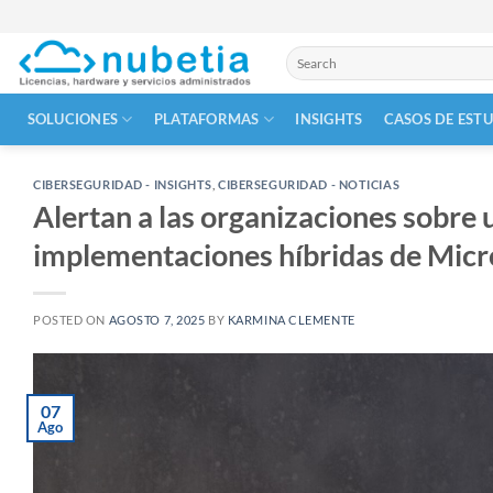
Skip
to
Buscar
content
por:
SOLUCIONES
PLATAFORMAS
INSIGHTS
CASOS DE EST
CIBERSEGURIDAD - INSIGHTS
,
CIBERSEGURIDAD - NOTICIAS
Alertan a las organizaciones sobre 
implementaciones híbridas de Micr
POSTED ON
AGOSTO 7, 2025
BY
KARMINA CLEMENTE
07
Ago