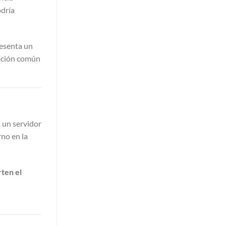
odría
resenta un
ración común
 un servidor
rno en la
ten el