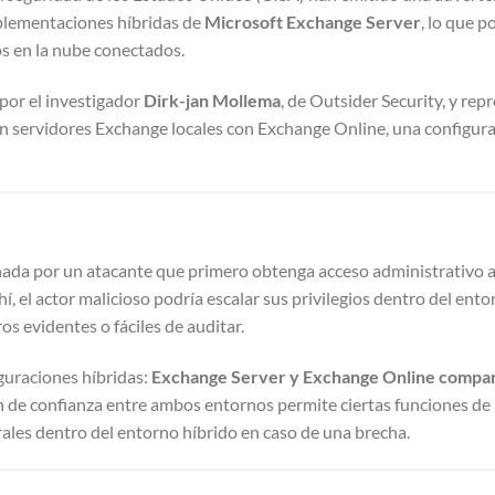
mplementaciones híbridas de
Microsoft Exchange Server
, lo que p
s en la nube conectados.
a por el investigador
Dirk-jan Mollema
, de Outsider Security, y rep
ran servidores Exchange locales con Exchange Online, una configu
hada por un atacante que primero obtenga acceso administrativo a
ahí, el actor malicioso podría escalar sus privilegios dentro del ento
ros evidentes o fáciles de auditar.
iguraciones híbridas:
Exchange Server y Exchange Online compar
ón de confianza entre ambos entornos permite ciertas funciones de
rales dentro del entorno híbrido en caso de una brecha.