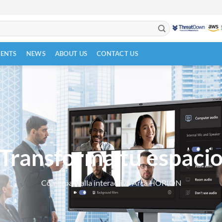
VENTS
NEWS
ABOUT US
CONTACT US
Transforma tu espaci
Con la pantalla interactiva Arca HORION