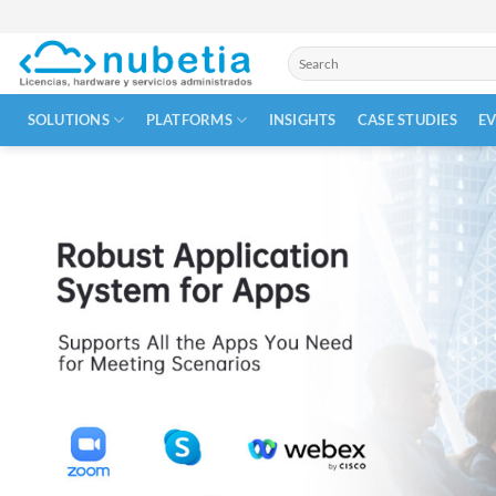
Skip
to
Search
content
for:
SOLUTIONS
PLATFORMS
INSIGHTS
CASE STUDIES
E